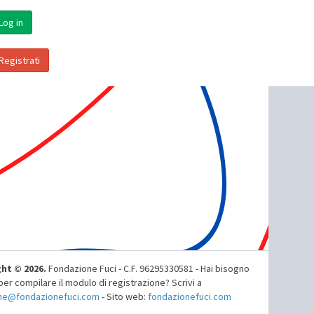
Log in
Registrati
ht © 2026.
Fondazione Fuci - C.F. 96295330581 - Hai bisogno
 per compilare il modulo di registrazione? Scrivi a
ne@fondazionefuci.com
- Sito web:
fondazionefuci.com